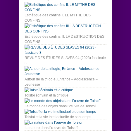
Esthétique des confins II. LE MYTHE DES
CONFINS
Esthétique des confins III. LA DESTRUCTION DES
CONFINS
REVUE DES ÉTUDES SLAVES 94 (2023) fascicule
3
Autour de la trilogie, Enfance – Adolescence –
Jeunesse
Tolstoï écrivain et la critique
Le monde des objets dans l’œuvre de Tolstoï
Tolstoï et la vie intellectuelle de son temps
La nature dans l’œuvre de Tolstoï