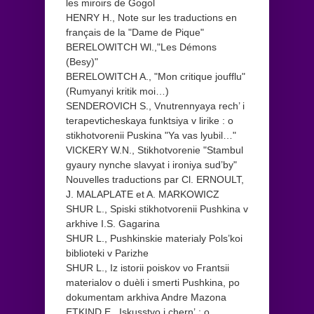
les miroirs de Gogol
HENRY H., Note sur les traductions en
français de la "Dame de Pique"
BERELOWITCH Wl.,"Les Démons
(Besy)"
BERELOWITCH A., "Mon critique joufflu"
(Rumyanyi kritik moi…)
SENDEROVICH S., Vnutrennyaya rech’ i
terapevticheskaya funktsiya v lirike : o
stikhotvorenii Puskina "Ya vas lyubil…"
VICKERY W.N., Stikhotvorenie "Stambul
gyaury nynche slavyat i ironiya sud’by"
Nouvelles traductions par Cl. ERNOULT,
J. MALAPLATE et A. MARKOWICZ
SHUR L., Spiski stikhotvorenii Pushkina v
arkhive I.S. Gagarina
SHUR L., Pushkinskie materialy Pols’koi
biblioteki v Parizhe
SHUR L., Iz istorii poiskov vo Frantsii
materialov o duèli i smerti Pushkina, po
dokumentam arkhiva Andre Mazona
ETKIND E., Iskusstvo i chern’ : o