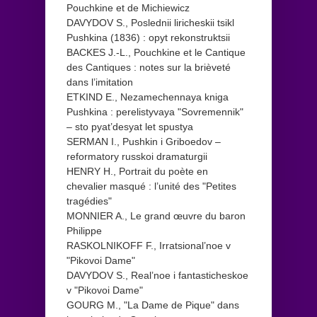
Pouchkine et de Michiewicz
DAVYDOV S., Poslednii liricheskii tsikl
Pushkina (1836) : opyt rekonstruktsii
BACKES J.-L., Pouchkine et le Cantique
des Cantiques : notes sur la brièveté
dans l’imitation
ETKIND E., Nezamechennaya kniga
Pushkina : perelistyvaya "Sovremennik"
– sto pyat’desyat let spustya
SERMAN I., Pushkin i Griboedov –
reformatory russkoi dramaturgii
HENRY H., Portrait du poète en
chevalier masqué : l’unité des "Petites
tragédies"
MONNIER A., Le grand œuvre du baron
Philippe
RASKOLNIKOFF F., Irratsional’noe v
"Pikovoi Dame"
DAVYDOV S., Real’noe i fantasticheskoe
v "Pikovoi Dame"
GOURG M., "La Dame de Pique" dans