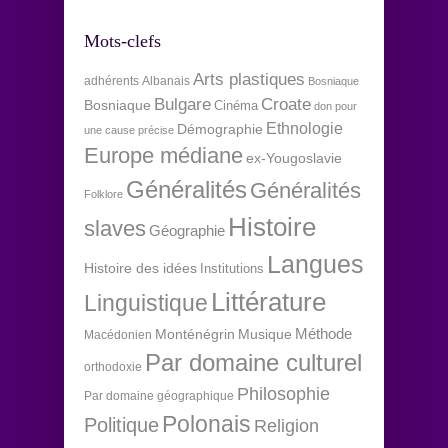
Mots-clefs
Arts plastiques
adhérents
Albanais
Bosniaque
Bulgare
Croate
Bosniaque
Cinéma
don pour
Ethnologie
Démographie
une cause précise
Europe médiane
ex-Yougoslavie
Généralités
Généralités
Folklore
Histoire
slaves
Géographie
Langues
Histoire des idées
Institutions
Littérature
Linguistique
Méthode
Monténégrin
Musique
Macédonien
Par domaine culturel
orthodoxie
Philosophie
Par domaine géographique
Polonais
Politique
Religion