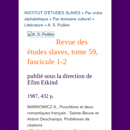
INSTITUT D'ÉTUDES SLAVES
»
Par ordre
alphabétique
»
Par domaine culturel
»
Littérature
»
A. S. Puškin
Revue des
études slaves, tome 59,
fascicule 1-2
publié sous la direction de
Efim Etkind
1987, 432 p.
MARKOWICZ A., Pouchkine et deux
romantiques français : Sainte-Beuve et
Antoni Deschamps. Problèmes de
citations