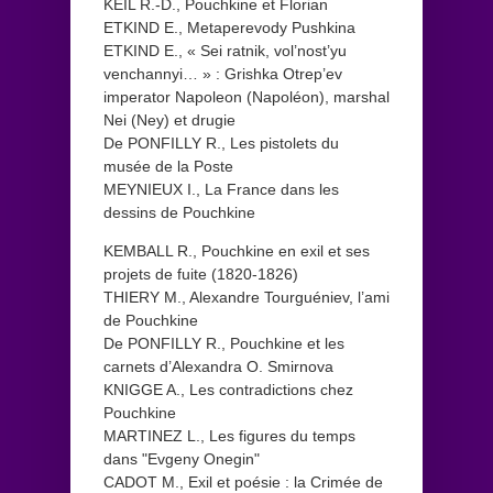
KEIL R.-D., Pouchkine et Florian
ETKIND E., Metaperevody Pushkina
ETKIND E., « Sei ratnik, vol’nost’yu
venchannyi… » : Grishka Otrep’ev
imperator Napoleon (Napoléon), marshal
Nei (Ney) et drugie
De PONFILLY R., Les pistolets du
musée de la Poste
MEYNIEUX I., La France dans les
dessins de Pouchkine
KEMBALL R., Pouchkine en exil et ses
projets de fuite (1820-1826)
THIERY M., Alexandre Tourguéniev, l’ami
de Pouchkine
De PONFILLY R., Pouchkine et les
carnets d’Alexandra O. Smirnova
KNIGGE A., Les contradictions chez
Pouchkine
MARTINEZ L., Les figures du temps
dans "Evgeny Onegin"
CADOT M., Exil et poésie : la Crimée de