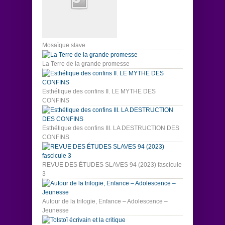
Mosaïque slave
La Terre de la grande promesse
Esthétique des confins II. LE MYTHE DES
CONFINS
Esthétique des confins III. LA DESTRUCTION DES
CONFINS
REVUE DES ÉTUDES SLAVES 94 (2023) fascicule
3
Autour de la trilogie, Enfance – Adolescence –
Jeunesse