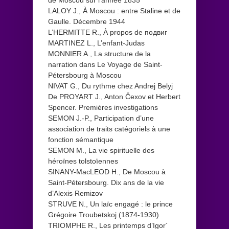
LALOY J., À Moscou : entre Staline et de
Gaulle. Décembre 1944
L’HERMITTE R., À propos de подвиг
MARTINEZ L., L’enfant-Judas
MONNIER A., La structure de la
narration dans Le Voyage de Saint-
Pétersbourg à Moscou
NIVAT G., Du rythme chez Andrej Belyj
De PROYART J., Anton Čexov et Herbert
Spencer. Premières investigations
SEMON J.-P., Participation d’une
association de traits catégoriels à une
fonction sémantique
SEMON M., La vie spirituelle des
héroïnes tolstoïennes
SINANY-MacLEOD H., De Moscou à
Saint-Pétersbourg. Dix ans de la vie
d’Alexis Remizov
STRUVE N., Un laïc engagé : le prince
Grégoire Troubetskoj (1874-1930)
TRIOMPHE R., Les printemps d’Igor´