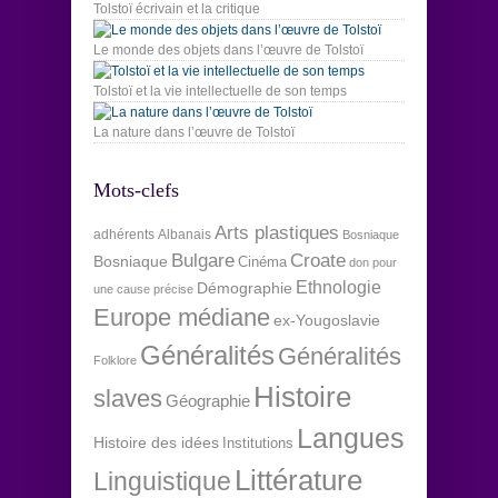
Tolstoï écrivain et la critique
Le monde des objets dans l’œuvre de Tolstoï
Tolstoï et la vie intellectuelle de son temps
La nature dans l’œuvre de Tolstoï
Mots-clefs
Arts plastiques
adhérents
Albanais
Bosniaque
Bulgare
Croate
Bosniaque
Cinéma
don pour
Ethnologie
Démographie
une cause précise
Europe médiane
ex-Yougoslavie
Généralités
Généralités
Folklore
Histoire
slaves
Géographie
Langues
Histoire des idées
Institutions
Littérature
Linguistique