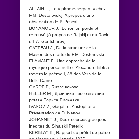
ALLAIN L., La « phrase-serpent » chez
F.M. Dostoïevskij. A propos d’une
observation de P. Pascal
BONAMOUR J., Le roman perdu et
retrouvé (à propos de Rajskij et du Ravin
d’I. A. Gontcharov)
CATTEAU J., De la structure de la
Maison des morts de F.M. Dostoïevski
FLAMANT F., Une approche de la
mystique personnelle d’Alexandre Blok à
travers le poème I, 88 des Vers de la
Belle Dame
GARDE P., Russe каково
HELLER M., Двойники : исчезнувший
роман Бориса Пильнякя
IVANOV V., Gogol´ et Aristophane.
Présentation de D. Ivanov
JOHANNET J., Deux sources grecques
inédites du Sinaiskij Paterik
KERBLAY B., Rapport du préfet de police
de Moscou sur l’année 1835