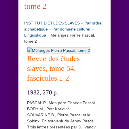
tome 2
INSTITUT D'ÉTUDES SLAVES
»
Par ordre
alphabétique
»
Par domaine culturel
»
Linguistique
»
Mélanges Pierre Pascal,
tome 2
Revue des études
slaves, tome 54,
fascicules 1-2
1982, 270 p.
PASCAL P., Mon père Charles Pascal
BODY M., Petr Karlovič
SOUVARINE B., Pierre Pascal et le
Sphinx. En souvenir de Jenny Pascal.
Trois lettres présentées par D. Ivanov