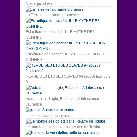
Mosaïque slave
La Terre de la grande promesse
Esthétique des confins II. LE MYTHE DES
CONFINS
Esthétique des confins III. LA DESTRUCTION DES
CONFINS
REVUE DES ÉTUDES SLAVES 94 (2023) fascicule
3
Autour de la trilogie, Enfance – Adolescence –
Jeunesse
Tolstoï écrivain et la critique
Le monde des objets dans l’œuvre de Tolstoï