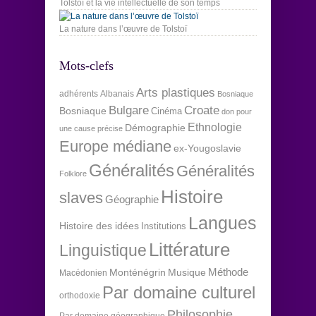
Tolstoï et la vie intellectuelle de son temps
La nature dans l’œuvre de Tolstoï
Mots-clefs
Arts plastiques
adhérents
Albanais
Bosniaque
Bulgare
Croate
Bosniaque
Cinéma
don pour
Ethnologie
Démographie
une cause précise
Europe médiane
ex-Yougoslavie
Généralités
Généralités
Folklore
Histoire
slaves
Géographie
Langues
Histoire des idées
Institutions
Littérature
Linguistique
Méthode
Monténégrin
Musique
Macédonien
Par domaine culturel
orthodoxie
Philosophie
Par domaine géographique