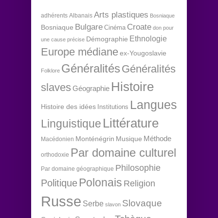
Arts plastiques
adhérents
Albanais
Bosniaque
Bulgare
Croate
Bosniaque
Cinéma
don pour
Ethnologie
Démographie
une cause précise
Europe médiane
ex-Yougoslavie
Généralités
Généralités
Folklore
Histoire
slaves
Géographie
Langues
Histoire des idées
Institutions
Littérature
Linguistique
Méthode
Monténégrin
Musique
Macédonien
Par domaine culturel
orthodoxie
Philosophie
Par domaine géographique
Polonais
Politique
Religion
Russe
Slovaque
Serbe
slavon