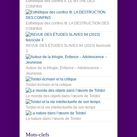
Esthétique des confins II. LE MYTHE DES
CONFINS
Esthétique des confins III. LA DESTRUCTION DES
CONFINS
REVUE DES ÉTUDES SLAVES 94 (2023) fascicule
3
Autour de la trilogie, Enfance – Adolescence –
Jeunesse
Tolstoï écrivain et la critique
Le monde des objets dans l’œuvre de Tolstoï
Tolstoï et la vie intellectuelle de son temps
La nature dans l’œuvre de Tolstoï
Mots-clefs