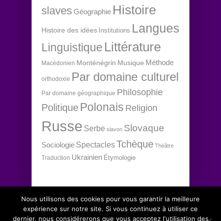
Histoire
slaves
Géographie
Langues
Histoire des idées
Institutions
Littérature
Linguistique
Méthode
Monténégrin
Musique
Macédonien
Par domaine culturel
orthodoxie
Philosophie
Par domaine géographique
Polonais
Politique
Religion
Russe
Slovaque
Serbe
slavon
Tchèque
Spectacles
Sociologie
Théâtre
Ukrainien
Étymologie
Traduction
Nous utilisons des cookies pour vous garantir la meilleure
expérience sur notre site. Si vous continuez à utiliser ce
dernier, nous considérerons que vous acceptez l'utilisation des