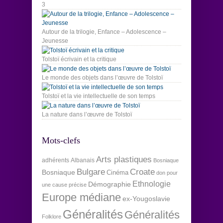
3
Autour de la trilogie, Enfance – Adolescence –
Jeunesse
Tolstoï écrivain et la critique
Le monde des objets dans l’œuvre de Tolstoï
Tolstoï et la vie intellectuelle de son temps
La nature dans l’œuvre de Tolstoï
Mots-clefs
Arts plastiques
adhérents
Albanais
Bosniaque
Bulgare
Croate
Bosniaque
Cinéma
don pour
Ethnologie
Démographie
une cause précise
Europe médiane
ex-Yougoslavie
Généralités
Généralités
Folklore