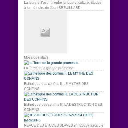
La lettre et l’esprit : entre langue et culture. Études
à la mémoire de Jean BREUILLARD
Mosaïque slave
La Terre de la grande promesse
Esthétique des confins II. LE MYTHE DES
CONFINS
Esthétique des confins III. LA DESTRUCTION DES
CONFINS
REVUE DES ÉTUDES SLAVES 94 (2023) fascicule