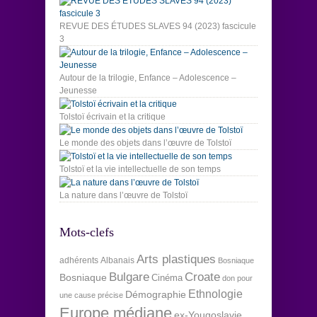
REVUE DES ÉTUDES SLAVES 94 (2023) fascicule
3
Autour de la trilogie, Enfance – Adolescence –
Jeunesse
Tolstoï écrivain et la critique
Le monde des objets dans l’œuvre de Tolstoï
Tolstoï et la vie intellectuelle de son temps
La nature dans l’œuvre de Tolstoï
Mots-clefs
Arts plastiques
adhérents
Albanais
Bosniaque
Bulgare
Croate
Bosniaque
Cinéma
don pour
Ethnologie
Démographie
une cause précise
Europe médiane
ex-Yougoslavie