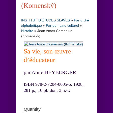
(Komenský)
INSTITUT D'ÉTUDES SLAVES
»
Par ordre
alphabétique
»
Par domaine culturel
»
Histoire
»
Jean Amos Comenius
(Komenský)
Sa vie, son œuvre
d’éducateur
par Anne HEYBERGER
ISBN 978-2-7204-0005-6, 1928,
281 p., 10 pl. dont 3 h.-t.
Quantity