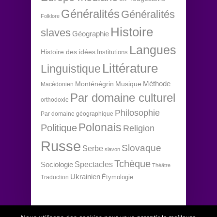
Généralités
Généralités
Folklore
Histoire
slaves
Géographie
Langues
Histoire des idées
Institutions
Littérature
Linguistique
Méthode
Monténégrin
Musique
Macédonien
Par domaine culturel
orthodoxie
Philosophie
Par domaine géographique
Polonais
Politique
Religion
Russe
Slovaque
Serbe
slavon
Tchèque
Spectacles
Sociologie
Théâtre
Ukrainien
Étymologie
Traduction