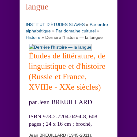
langue
INSTITUT D'ÉTUDES SLAVES
»
Par ordre
alphabétique
»
Par domaine culturel
»
Histoire
»
Derrière l'histoire — la langue
Études de littérature, de
linguistique et d'histoire
(Russie et France,
XVIIIe - XXe siècles)
par Jean BREUILLARD
ISBN 978-2-7204-0494-8, 608
pages ; 24 x 16 cm ; broché,
Jean BREUILLARD (1945-2011),