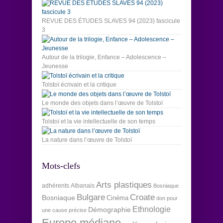
REVUE DES ÉTUDES SLAVES 94 (2023) fascicule
3
Autour de la trilogie, Enfance – Adolescence –
Jeunesse
Tolstoï écrivain et la critique
Le monde des objets dans l’œuvre de Tolstoï
Tolstoï et la vie intellectuelle de son temps
La nature dans l’œuvre de Tolstoï
Mots-clefs
Arts plastiques
adhérents
Albanais
Bosniaque
Bulgare
Croate
Bosniaque
Cinéma
don pour
Ethnologie
Démographie
une cause précise
Europe médiane