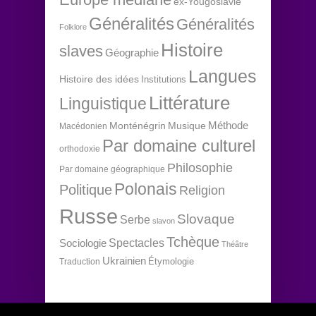
ex-Yougoslavie
Généralités
Généralités
Folklore
Histoire
slaves
Géographie
Langues
Histoire des idées
Institutions
Littérature
Linguistique
Méthode
Monténégrin
Musique
Macédonien
Par domaine culturel
orthodoxie
Philosophie
Par domaine géographique
Polonais
Politique
Religion
Russe
Slovaque
Serbe
slavon
Tchèque
Spectacles
Sociologie
Théâtre
Ukrainien
Étymologie
Traduction