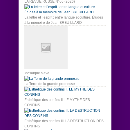
LA REVUE RUSSE N°66 (2026)
La lettre et l’esprit : entre langue et culture. Études
à la mémoire de Jean BREUILLARD
Mosaïque slave
La Terre de la grande promesse
Esthétique des confins II. LE MYTHE DES
CONFINS
Esthétique des confins III. LA DESTRUCTION DES
CONFINS