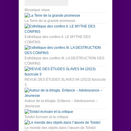
Mosaïque slave
La Terre de la grande promesse
Esthétique des confins II. LE MYTHE DES
CONFINS
Esthétique des confins III. LA DESTRUCTION DES
CONFINS
REVUE DES ÉTUDES SLAVES 94 (2023) fascicule
3
Autour de la trilogie, Enfance – Adolescence –
Jeunesse
Tolstoï écrivain et la critique
Le monde des objets dans l’œuvre de Tolstoï