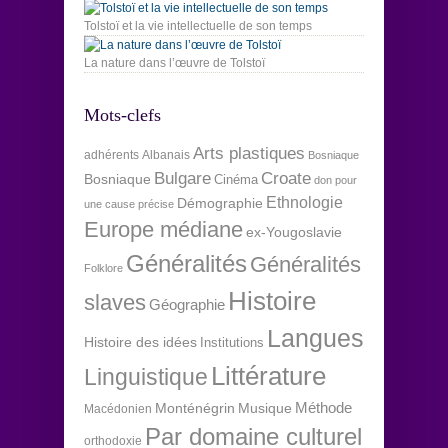
Tolstoï et la vie intellectuelle de son temps
La nature dans l’œuvre de Tolstoï
Mots-clefs
Arts plastiques
adhérents
Albanais
Bosniaque
Bulgare
Croate
Bosniaque
Cinéma
don pour
Ethnologie
Démographie
une cause précise
Europe médiane
ex-Yougoslavie
Généralités
Généralités
Folklore
Histoire
slaves
Géographie
Langues
Histoire des idées
Institutions
Littérature
Linguistique
Méthode
Monténégrin
Musique
Macédonien
Par domaine culturel
orthodoxie