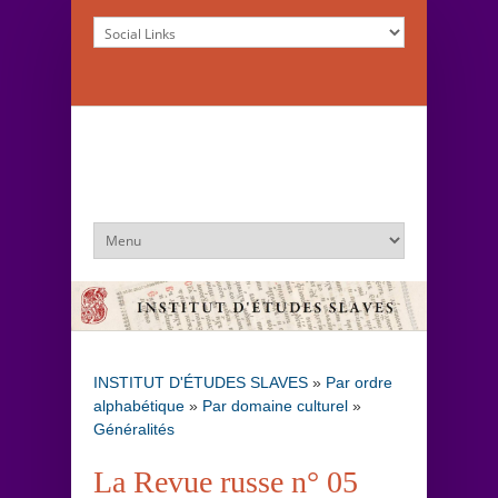
INSTITUT D'ÉTUDES SLAVES
»
Par ordre
alphabétique
»
Par domaine culturel
»
Généralités
La Revue russe n° 05