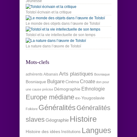
Jeunesse
Tolstoï écrivain et la critique
Le monde des objets dans l’œuvre de Tolstoï
Tolstoï et la vie intellectuelle de son temps
La nature dans l’œuvre de Tolstoï
Mots-clefs
Arts plastiques
adhérents
Albanais
Bosniaque
Bulgare
Croate
Bosniaque
Cinéma
don pour
Ethnologie
Démographie
une cause précise
Europe médiane
ex-Yougoslavie
Généralités
Généralités
Folklore
Histoire
slaves
Géographie
Langues
Histoire des idées
Institutions