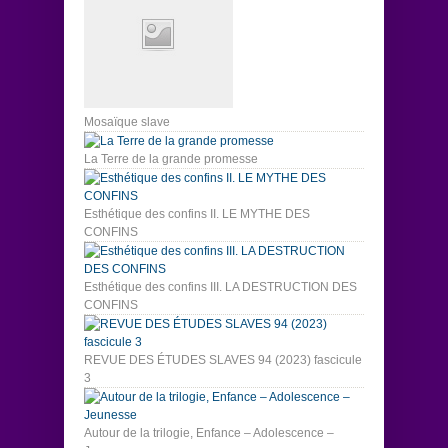
Mosaïque slave
La Terre de la grande promesse
Esthétique des confins II. LE MYTHE DES
CONFINS
Esthétique des confins III. LA DESTRUCTION DES
CONFINS
REVUE DES ÉTUDES SLAVES 94 (2023) fascicule
3
Autour de la trilogie, Enfance – Adolescence –