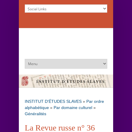
INSTITUT D'ÉTUDES SLAVES
»
Par ordre
alphabétique
»
Par domaine culturel
»
Généralités
La Revue russe n° 36