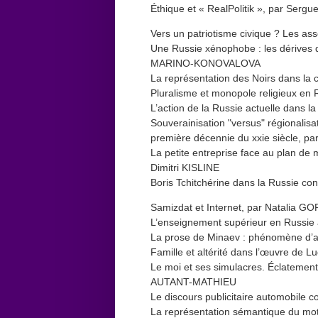
Éthique et « RealPolitik », par Serg
Vers un patriotisme civique ? Les ass
Une Russie xénophobe : les dérives de
MARINO-KONOVALOVA
La représentation des Noirs dans la 
Pluralisme et monopole religieux en R
L’action de la Russie actuelle dans 
Souverainisation "versus" régionalisat
première décennie du xxie siècle, p
La petite entreprise face au plan de 
Dimitri KISLINE
Boris Tchitchérine dans la Russie c
Samizdat et Internet, par Natalia
L’enseignement supérieur en Russie
La prose de Minaev : phénomène d’al
Famille et altérité dans l’œuvre de 
Le moi et ses simulacres. Éclatements
AUTANT-MATHIEU
Le discours publicitaire automobile
La représentation sémantique du mot 