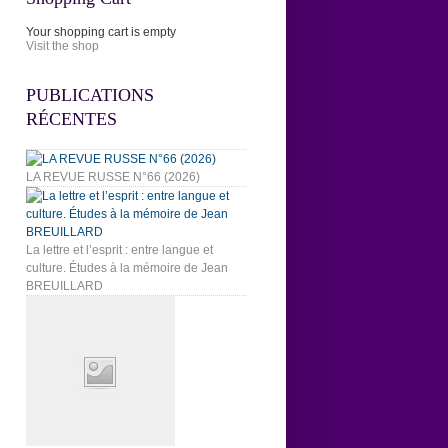
Your shopping cart is empty
Visit the shop
PUBLICATIONS
RÉCENTES
LA REVUE RUSSE N°66 (2026)
La lettre et l’esprit : entre langue et
culture. Études à la mémoire de Jean
BREUILLARD