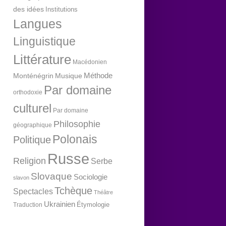
des idées
Institutions
Langues
Linguistique
Littérature
Macédonien
Méthode
Monténégrin
Musique
Par domaine
orthodoxie
culturel
Par domaine
Philosophie
géographique
Polonais
Politique
Russe
Religion
Serbe
Slovaque
Sociologie
slavon
Tchèque
Spectacles
Théâtre
Ukrainien
Étymologie
Traduction