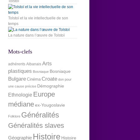
Tolstoï
Tolstoï et la vie intellectuelle de son
temps
La nature dans l’œuvre de Tolstoï
Mots-clefs
Arts
adhérents
Albanais
plastiques
Bosniaque
Bosniaque
Bulgare
Croate
Cinéma
don pour
Démographie
une cause précise
Europe
Ethnologie
médiane
ex-Yougoslavie
Généralités
Folklore
Généralités slaves
Histoire
Géographie
Histoire