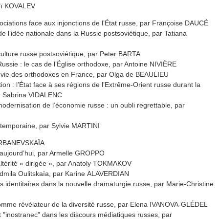
ueï KOVALEV
ociations face aux injonctions de l’État russe, par Françoise DAUCÉ
 l’idée nationale dans la Russie postsoviétique, par Tatiana
culture russe postsoviétique, par Peter BARTA
ussie : le cas de l’Église orthodoxe, par Antoine NIVIÈRE
la vie des orthodoxes en France, par Olga de BEAULIEU
ion : l’État face à ses régions de l’Extrême-Orient russe durant la
ar Sabrina VIDALENC
modernisation de l’économie russe : un oubli regrettable, par
ontemporaine, par Sylvie MARTINI
 GORBANEVSKAÏA
 aujourd’hui, par Armelle GROPPO
térité « dirigée », par Anatoly TOKMAKOV
Ludmila Oulitskaïa, par Karine ALAVERDIAN
 identitaires dans la nouvelle dramaturgie russe, par Marie-Christine
 comme révélateur de la diversité russe, par Elena IVANOVA-GLÉDEL
"inostranec" dans les discours médiatiques russes, par