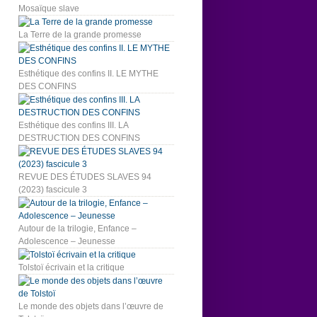
Mosaïque slave
La Terre de la grande promesse
Esthétique des confins II. LE MYTHE
DES CONFINS
Esthétique des confins III. LA
DESTRUCTION DES CONFINS
REVUE DES ÉTUDES SLAVES 94
(2023) fascicule 3
Autour de la trilogie, Enfance –
Adolescence – Jeunesse
Tolstoï écrivain et la critique
Le monde des objets dans l’œuvre de