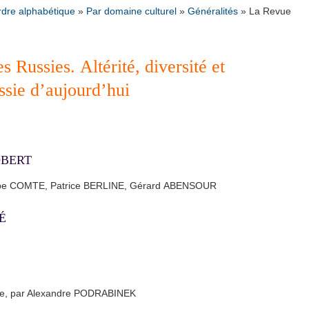
rdre alphabétique
»
Par domaine culturel
»
Généralités
»
La Revue
s Russies. Altérité, diversité et
ssie d’aujourd’hui
JOBERT
lippe COMTE, Patrice BERLINE, Gérard ABENSOUR
IÉ
nne, par Alexandre PODRABINEK