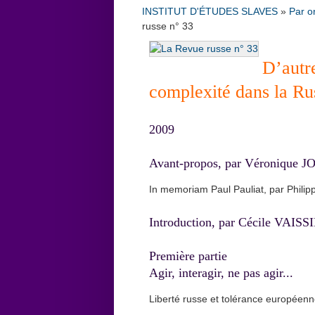
INSTITUT D'ÉTUDES SLAVES
»
Par o
russe n° 33
D’autre
complexité dans la Ru
2009
Avant-propos, par Véronique 
In memoriam Paul Pauliat, par Phi
Introduction, par Cécile VAISS
Première partie
Agir, interagir, ne pas agir...
Liberté russe et tolérance europée