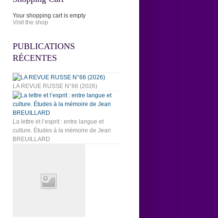
Your shopping cart is empty
Visit the shop
PUBLICATIONS
RÉCENTES
LA REVUE RUSSE N°66 (2026)
La lettre et l’esprit : entre langue et
culture. Études à la mémoire de Jean
BREUILLARD