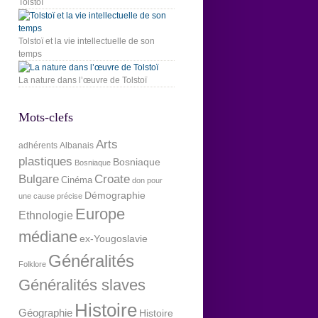
Tolstoï
Tolstoï et la vie intellectuelle de son
temps
La nature dans l’œuvre de Tolstoï
Mots-clefs
Arts
adhérents
Albanais
plastiques
Bosniaque
Bosniaque
Bulgare
Croate
Cinéma
don pour
Démographie
une cause précise
Europe
Ethnologie
médiane
ex-Yougoslavie
Généralités
Folklore
Généralités slaves
Histoire
Géographie
Histoire