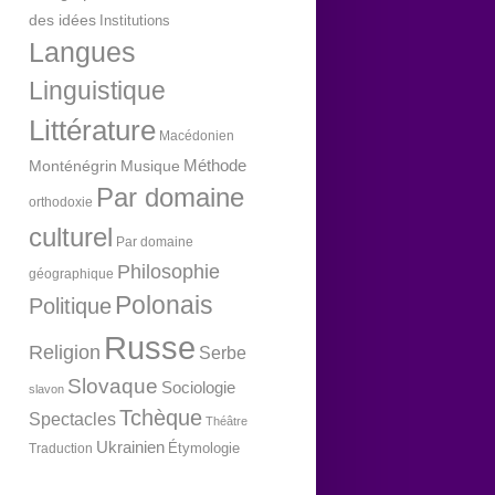
des idées
Institutions
Langues
Linguistique
Littérature
Macédonien
Méthode
Monténégrin
Musique
Par domaine
orthodoxie
culturel
Par domaine
Philosophie
géographique
Polonais
Politique
Russe
Religion
Serbe
Slovaque
Sociologie
slavon
Tchèque
Spectacles
Théâtre
Ukrainien
Étymologie
Traduction