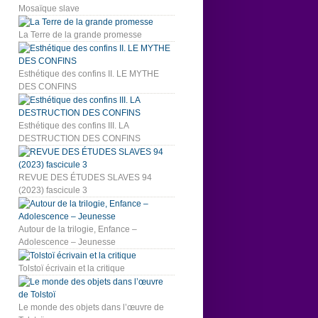
Mosaïque slave
La Terre de la grande promesse
Esthétique des confins II. LE MYTHE
DES CONFINS
Esthétique des confins III. LA
DESTRUCTION DES CONFINS
REVUE DES ÉTUDES SLAVES 94
(2023) fascicule 3
Autour de la trilogie, Enfance –
Adolescence – Jeunesse
Tolstoï écrivain et la critique
Le monde des objets dans l’œuvre de