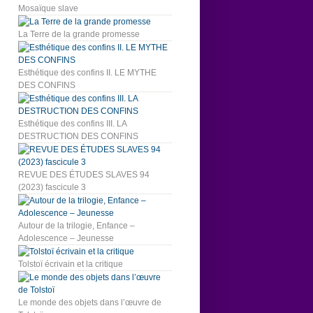
Mosaïque slave
La Terre de la grande promesse
Esthétique des confins II. LE MYTHE
DES CONFINS
Esthétique des confins III. LA
DESTRUCTION DES CONFINS
REVUE DES ÉTUDES SLAVES 94
(2023) fascicule 3
Autour de la trilogie, Enfance –
Adolescence – Jeunesse
Tolstoï écrivain et la critique
Le monde des objets dans l’œuvre de