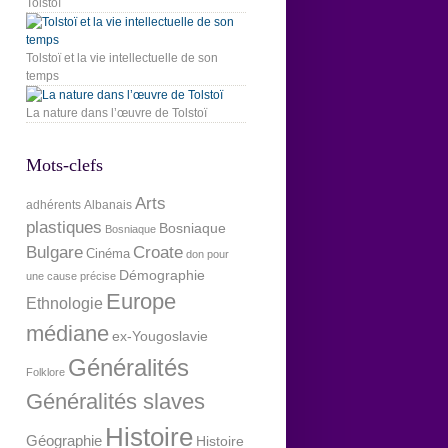
Tolstoï
Tolstoï et la vie intellectuelle de son
temps
La nature dans l’œuvre de Tolstoï
Mots-clefs
Arts
adhérents
Albanais
plastiques
Bosniaque
Bosniaque
Bulgare
Croate
Cinéma
don pour
Démographie
une cause précise
Europe
Ethnologie
médiane
ex-Yougoslavie
Généralités
Folklore
Généralités slaves
Histoire
Géographie
Histoire