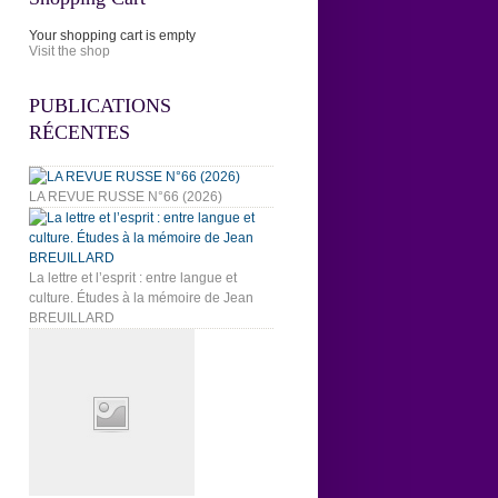
Your shopping cart is empty
Visit the shop
PUBLICATIONS
RÉCENTES
LA REVUE RUSSE N°66 (2026)
La lettre et l’esprit : entre langue et
culture. Études à la mémoire de Jean
BREUILLARD