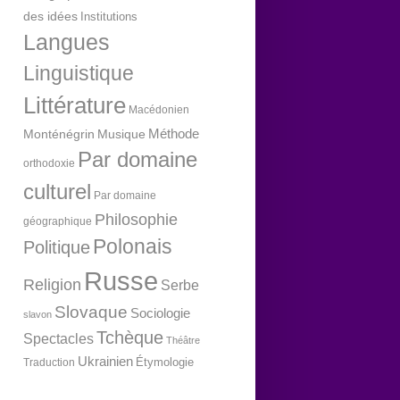
des idées
Institutions
Langues
Linguistique
Littérature
Macédonien
Méthode
Monténégrin
Musique
Par domaine
orthodoxie
culturel
Par domaine
Philosophie
géographique
Polonais
Politique
Russe
Religion
Serbe
Slovaque
Sociologie
slavon
Tchèque
Spectacles
Théâtre
Ukrainien
Étymologie
Traduction