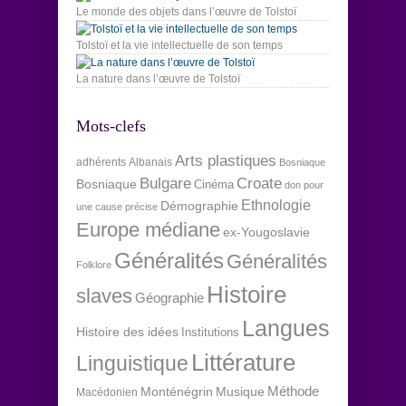
Le monde des objets dans l’œuvre de Tolstoï
Tolstoï et la vie intellectuelle de son temps
La nature dans l’œuvre de Tolstoï
Mots-clefs
Arts plastiques
adhérents
Albanais
Bosniaque
Bulgare
Croate
Bosniaque
Cinéma
don pour
Ethnologie
Démographie
une cause précise
Europe médiane
ex-Yougoslavie
Généralités
Généralités
Folklore
Histoire
slaves
Géographie
Langues
Histoire des idées
Institutions
Littérature
Linguistique
Méthode
Monténégrin
Musique
Macédonien