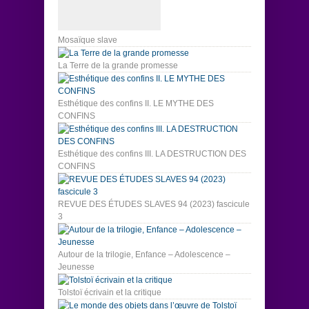
Mosaïque slave
La Terre de la grande promesse
Esthétique des confins II. LE MYTHE DES
CONFINS
Esthétique des confins III. LA DESTRUCTION DES
CONFINS
REVUE DES ÉTUDES SLAVES 94 (2023) fascicule
3
Autour de la trilogie, Enfance – Adolescence –
Jeunesse
Tolstoï écrivain et la critique