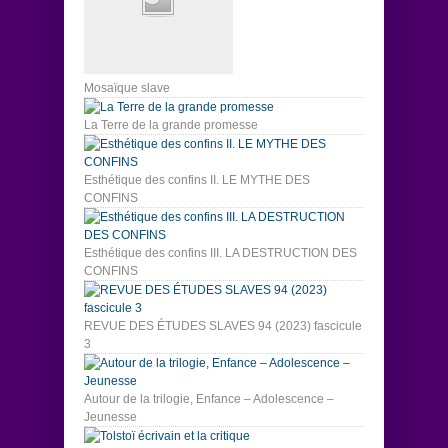
Mosaïque slave
La Terre de la grande promesse
Esthétique des confins II. LE MYTHE DES
CONFINS
Esthétique des confins III. LA DESTRUCTION DES
CONFINS
REVUE DES ÉTUDES SLAVES 94 (2023) fascicule
3
Autour de la trilogie, Enfance – Adolescence –
Jeunesse