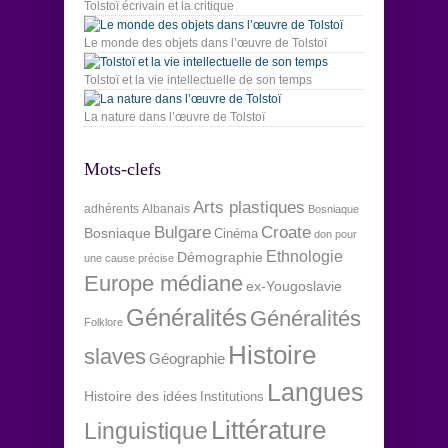
Tolstoï écrivain et la critique
Le monde des objets dans l’œuvre de Tolstoï
Tolstoï et la vie intellectuelle de son temps
La nature dans l’œuvre de Tolstoï
Mots-clefs
Arts plastiques
adhérents
Albanais
Bosniaque
Bulgare
Croate
Bosniaque
Cinéma
don pour
Ethnologie
Démographie
une cause précise
Europe médiane
ex-Yougoslavie
Généralités
Généralités
Folklore
Histoire
slaves
Géographie
Langues
Histoire des idées
Institutions
Littérature
Linguistique