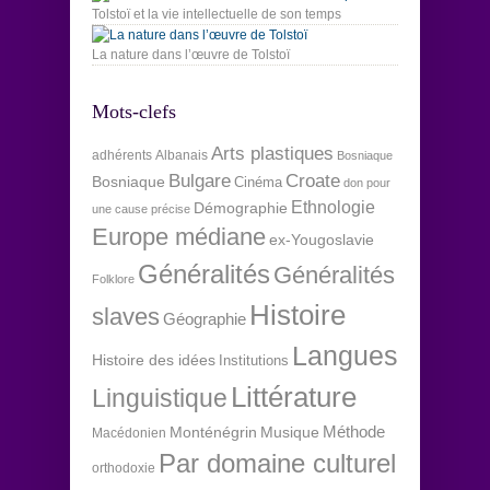
Tolstoï et la vie intellectuelle de son temps
La nature dans l’œuvre de Tolstoï
Mots-clefs
Arts plastiques
adhérents
Albanais
Bosniaque
Bulgare
Croate
Bosniaque
Cinéma
don pour
Ethnologie
Démographie
une cause précise
Europe médiane
ex-Yougoslavie
Généralités
Généralités
Folklore
Histoire
slaves
Géographie
Langues
Histoire des idées
Institutions
Littérature
Linguistique
Méthode
Monténégrin
Musique
Macédonien
Par domaine culturel
orthodoxie