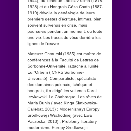
1944), du Tchèque Ladislav Klima (1878-
1928) et du Hongrois Géza Csath (1887-
1919) dé­voile la généalogie de leurs
premiers gestes d’écriture, intimes, bien
sou­vent survenus en crise, mais
poursuivis pendant un moment, ou toute
une vie. Les traces du vécu derrière les
lignes de l’œuvre.
Mateusz Chmurski (1985) est maître de
conférences à la Faculté de Lettres de
Sorbonne-Université, rattaché à l’unité
Eur’Orbem ( CNRS Sorbonne-
Université). Comparatiste, spécialiste
des domaines polonais, tchèque et
hongrois, il a dirigé les volumes Karol
Irzykowski. La Chabraque. Les rêves de
Maria Dunin ( avec Kinga Siatkowska­
Callebat, 2013) ; Modernizm(y) Europy
Srodkowej i Wschodniej (avec Ewa
Paczoska, 2013) ; Problemy literatury
modernizmu Europy Srodkowej i