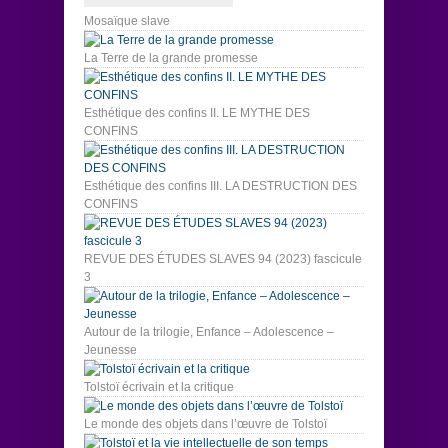
Mosaïque slave
La Terre de la grande promesse
Esthétique des confins II. LE MYTHE DES
CONFINS
Esthétique des confins III. LA DESTRUCTION DES
CONFINS
REVUE DES ÉTUDES SLAVES 94 (2023) fascicule
3
Autour de la trilogie, Enfance – Adolescence –
Jeunesse
Tolstoï écrivain et la critique
Le monde des objets dans l’œuvre de Tolstoï