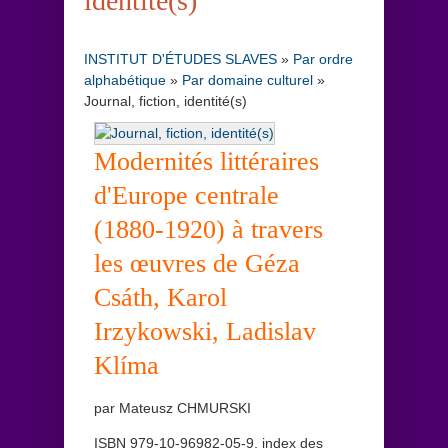
identité(s)
INSTITUT D'ÉTUDES SLAVES
»
Par ordre
alphabétique
»
Par domaine culturel
»
Journal, fiction, identité(s)
Modernités littéraires
d'Europe centrale
(1880-1920) à travers
les œuvres de Géza
Csáth, Karol
Irzykowski, Ladislav
Klíma
par Mateusz CHMURSKI
ISBN 979-10-96982-05-9, index des