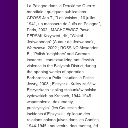
La Pologne dans la Deuxième Guerre
mondiale : quelques publications
GROSS Jan T., "Les Voisins : 10 juillet
1941, un massacre de Juifs en Pologne",
Paris, 2002 ; MACHCEWICZ Pawel,
PERSAK Krzysztof, dir., "Wokół
Jedwabnego" (Autour de Jedwabne) ,
Warszawa, 2002 ; ROSSINO Alexander
B., "Polish ’neighbors’ and German
invaders : contextualizing anti-Jewish
violence in the Bialystok District during
the opening weeks of operation
Barbarossa = Polin : studies in Polish
Jewry, 2003 ; Ejszyszki. Kulisy zajść w
Ejszyszkach : epilog stosunków polsko-
żydowskich na Kresach, 1944-1945 :
wspomnienia, dokumenty,
publicystyka" (les Coulisses des
incidents d’Ejszyszki : épilogue des
relations polono-juives dans les Confins,
1944-1945 : souvenirs, documents), éd.