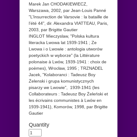
Marek Jan CHODAKIEWIECZ,
Warszawa, 2002, par Jean-Louis Panné
"L’Insurrection de Varsovie : la bataille de
l’été 44", dir. Alexandra VIATTEAU, Paris,
2003, par Brigitte Gautier
INGLOT Mieczyslaw, "Polska kultura
literacka Lwowa lat 1939-1941 ; Ze
Lwowa i o Lwowie : antologia utworów
poetyckich w wyborze" (la Littérature
polonaise à Lwów, 1939-1941 : choix de
poèmes), Wrocław, 1995 ; TRZNADEL
Jacek, "Kolaboranci : Tadeusz Boy
Żelenski i grupa komunistycznych
pisarzy we Lwowie", 1939-1941 (les
Collaborateurs : Tadeusz Boy Żeleński et
les écrivains communistes à Lwów en
1939-1941), Komorów, 1998, par Brigitte
Gautier
Quantity