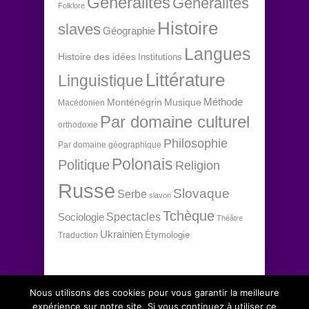
Généralités
Généralités
Folklore
Histoire
slaves
Géographie
Langues
Histoire des idées
Institutions
Littérature
Linguistique
Méthode
Monténégrin
Musique
Macédonien
Par domaine culturel
orthodoxie
Philosophie
Par domaine géographique
Polonais
Politique
Religion
Russe
Slovaque
Serbe
slavon
Tchèque
Spectacles
Sociologie
Théâtre
Ukrainien
Étymologie
Traduction
Nous utilisons des cookies pour vous garantir la meilleure
expérience sur notre site. Si vous continuez à utiliser ce