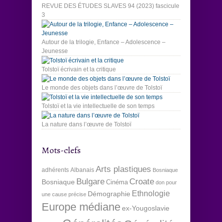
REVUE DES ÉTUDES SLAVES 94 (2023) fascicule
3
Autour de la trilogie, Enfance – Adolescence –
Jeunesse
Tolstoï écrivain et la critique
Le monde des objets dans l’œuvre de Tolstoï
Tolstoï et la vie intellectuelle de son temps
La nature dans l’œuvre de Tolstoï
Mots-clefs
Arts plastiques
adhérents
Albanais
Bosniaque
Bulgare
Croate
Bosniaque
Cinéma
don pour
Ethnologie
Démographie
une cause précise
Europe médiane
ex-Yougoslavie