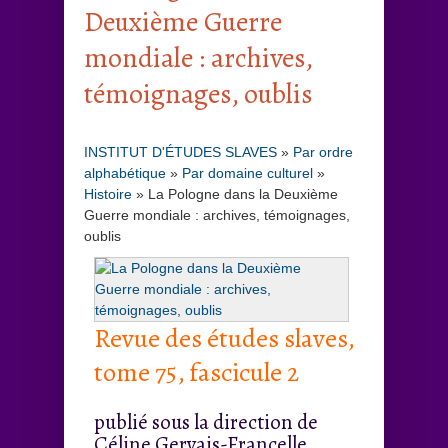
Deuxième Guerre
mondiale : archives,
témoignages, oublis
INSTITUT D'ÉTUDES SLAVES
»
Par ordre
alphabétique
»
Par domaine culturel
»
Histoire
»
La Pologne dans la Deuxième
Guerre mondiale : archives, témoignages,
oublis
Revue des études slaves,
tome 75, fascicule 2
publié sous la direction de
Céline Gervais-Francelle