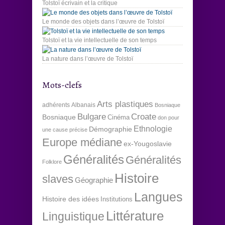
Tolstoï écrivain et la critique
Le monde des objets dans l’œuvre de Tolstoï
Tolstoï et la vie intellectuelle de son temps
La nature dans l’œuvre de Tolstoï
Mots-clefs
Arts plastiques
adhérents
Albanais
Bosniaque
Bulgare
Croate
Bosniaque
Cinéma
don pour
Ethnologie
Démographie
une cause précise
Europe médiane
ex-Yougoslavie
Généralités
Généralités
Folklore
Histoire
slaves
Géographie
Langues
Histoire des idées
Institutions
Littérature
Linguistique