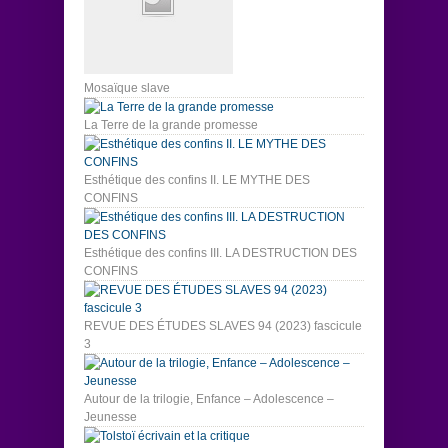
Mosaïque slave
La Terre de la grande promesse
Esthétique des confins II. LE MYTHE DES
CONFINS
Esthétique des confins III. LA DESTRUCTION DES
CONFINS
REVUE DES ÉTUDES SLAVES 94 (2023) fascicule
3
Autour de la trilogie, Enfance – Adolescence –
Jeunesse