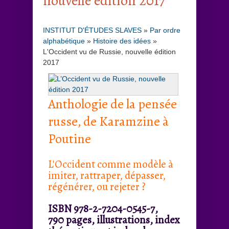
nouvelle édition 2017
INSTITUT D'ÉTUDES SLAVES
»
Par ordre
alphabétique
»
Histoire des idées
»
L'Occident vu de Russie, nouvelle édition
2017
Anthologie de la pensée
russe, de Karamzine à
Poutine
L'Occident comme modèle à
imiter, rattraper, dépasser,
régénérer, ou rejeter ?
ISBN 978-2-7204-0545-7,
790 pages, illustrations, index