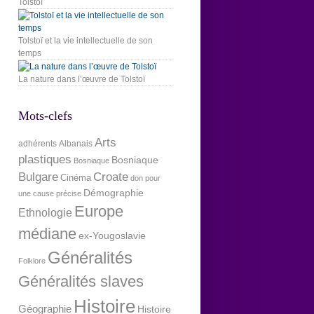
Tolstoï
Tolstoï et la vie intellectuelle de son
temps
La nature dans l’œuvre de Tolstoï
Mots-clefs
Arts
adhérents
Albanais
plastiques
Bosniaque
Bosniaque
Bulgare
Croate
Cinéma
don pour
Démographie
une cause précise
Europe
Ethnologie
médiane
ex-Yougoslavie
Généralités
Folklore
Généralités slaves
Histoire
Géographie
Histoire