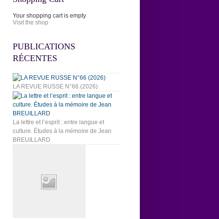
Your shopping cart is empty
Visit the shop
PUBLICATIONS
RÉCENTES
LA REVUE RUSSE N°66 (2026)
La lettre et l’esprit : entre langue et
culture. Études à la mémoire de Jean
BREUILLARD