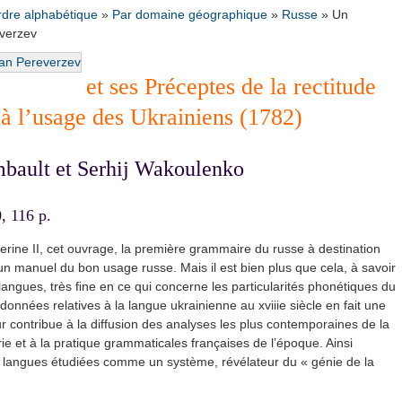
rdre alphabétique
»
Par domaine géographique
»
Russe
»
Un
everzev
et ses Préceptes de la rectitude
 l’usage des Ukrainiens (1782)
mbault et Serhij Wakoulenko
, 116 p.
erine II, cet ouvrage, la première grammaire du russe à destination
 manuel du bon usage russe. Mais il est bien plus que cela, à savoir
angues, très ﬁne en ce qui concerne les particularités phonétiques du
 données relatives à la langue ukrainienne au xviiie siècle en fait une
ur contribue à la diffusion des analyses les plus contemporaines de la
orie et à la pratique grammaticales françaises de l’époque. Ainsi
des langues étudiées comme un système, révélateur du « génie de la