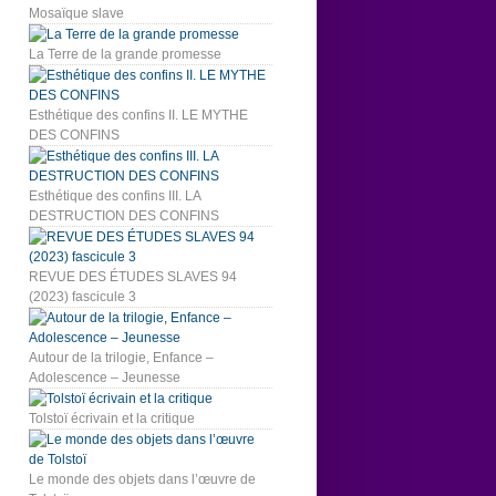
Mosaïque slave
La Terre de la grande promesse
Esthétique des confins II. LE MYTHE
DES CONFINS
Esthétique des confins III. LA
DESTRUCTION DES CONFINS
REVUE DES ÉTUDES SLAVES 94
(2023) fascicule 3
Autour de la trilogie, Enfance –
Adolescence – Jeunesse
Tolstoï écrivain et la critique
Le monde des objets dans l’œuvre de