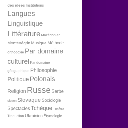
des idées
Institutions
Langues
Linguistique
Littérature
Macédonien
Méthode
Monténégrin
Musique
Par domaine
orthodoxie
culturel
Par domaine
Philosophie
géographique
Polonais
Politique
Russe
Religion
Serbe
Slovaque
Sociologie
slavon
Tchèque
Spectacles
Théâtre
Ukrainien
Étymologie
Traduction