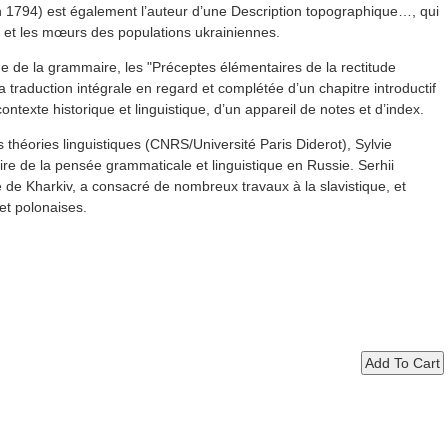
 1794) est également l’auteur d’une Description topographique…, qui
e et les mœurs des populations ukrainiennes.
ue de la grammaire, les "Préceptes élémentaires de la rectitude
aduction intégrale en regard et complétée d’un chapitre introductif
ntexte historique et linguistique, d’un appareil de notes et d’index.
es théories linguistiques (CNRS/Université Paris Diderot), Sylvie
oire de la pensée grammaticale et linguistique en Russie. Serhii
 de Kharkiv, a consacré de nombreux travaux à la slavistique, et
t polonaises.