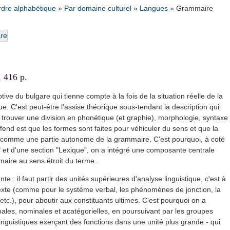
rdre alphabétique
»
Par domaine culturel
»
Langues
»
Grammaire
 416 p.
ve du bulgare qui tienne compte à la fois de la situation réelle de la
ue. C'est peut-être l'assise théorique sous-tendant la description qui
 à trouver une division en phonétique (et graphie), morphologie, syntaxe
éfend est que les formes sont faites pour véhiculer du sens et que la
 comme une partie autonome de la grammaire. C'est pourquoi, à coté
" et d'une section "Lexique", on a intégré une composante centrale
aire au sens étroit du terme.
te : il faut partir des unités supérieures d'analyse linguistique, c'est à
exte (comme pour le système verbal, les phénomènes de jonction, la
 etc.), pour aboutir aux constituants ultimes. C'est pourquoi on a
ales, nominales et acatégorielles, en poursuivant par les groupes
 linguistiques exerçant des fonctions dans une unité plus grande - qui