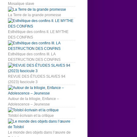
Mosaïque slave
La Terre de la grande promesse
Esthétique des confins II. LE MYTHE
DES CONFINS
Esthétique des confins III. LA
DESTRUCTION DES CONFINS
REVUE DES ÉTUDES SLAVES 94
(2023) fascicule 3
Autour de la trilogie, Enfance –
Adolescence – Jeunesse
Tolstoï écrivain et la critique
Le monde des objets dans l’œuvre de