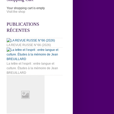
Your shopping cart is empty
Visit the shop
PUBLICATIONS
RÉCENTES
LA REVUE RUSSE N°66 (2026)
La lettre et l’esprit : entre langue et
culture. Études à la mémoire de Jean
BREUILLARD