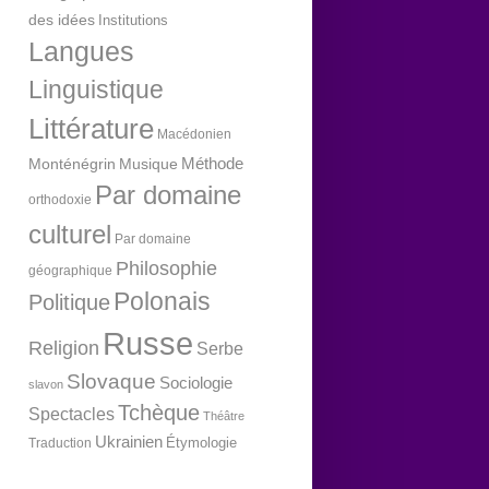
des idées
Institutions
Langues
Linguistique
Littérature
Macédonien
Méthode
Monténégrin
Musique
Par domaine
orthodoxie
culturel
Par domaine
Philosophie
géographique
Polonais
Politique
Russe
Religion
Serbe
Slovaque
Sociologie
slavon
Tchèque
Spectacles
Théâtre
Ukrainien
Étymologie
Traduction