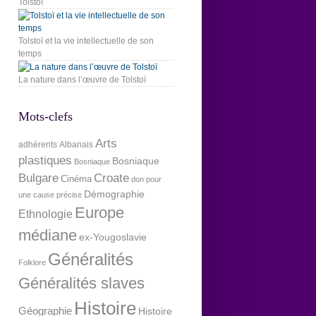
Tolstoï
Tolstoï et la vie intellectuelle de son
temps
La nature dans l’œuvre de Tolstoï
Mots-clefs
Arts
adhérents
Albanais
plastiques
Bosniaque
Bosniaque
Bulgare
Croate
Cinéma
don pour
Démographie
une cause précise
Europe
Ethnologie
médiane
ex-Yougoslavie
Généralités
Folklore
Généralités slaves
Histoire
Géographie
Histoire